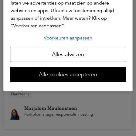
laten we advertenties op maat zien op andere
websites en apps. U kunt uw toestemming altijd
aanpassen of intrekken. Meer weten? Klik op
“Voorkeuren aanpassen”.
Voorkeuren aanpassen
Alles afwijzen
17 juni 2026 | 3 min. leestijd
Primeur: eerste meetmethode voor
plasticimpact in beleggingen
Alle cookies accepteren
a.s.r. lanceert een methodologie om de plastic
Duurzaam
footprint van beleggingsportefeuilles inzichtelijk te
maken. De methode is een co-creatie van a.s.r., Earth
Marjolein Meulensteen
Action en Plastic Soup Foundation.
Portfoliomanager responsible investing