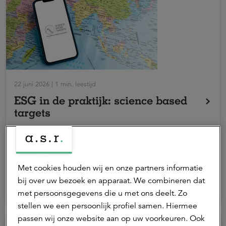
22 juni 2026 | 1 min. leestijd
ESG in de praktijk: science based
targets
a.s.r. laat haar klimaatdoelen valideren door het Science
Duurzaam
Based Targets Initiative (SBTi) en stimuleert bedrijven om
Claar van den Bergh
hetzelfde te doen. SBTi geeft een kader om voortgang te
Met cookies houden wij en onze partners informatie
Active ownership lead
meten en via beleggingen invloed uit te oefenen.
bij over uw bezoek en apparaat. We combineren dat
met persoonsgegevens die u met ons deelt. Zo
stellen we een persoonlijk profiel samen. Hiermee
passen wij onze website aan op uw voorkeuren. Ook