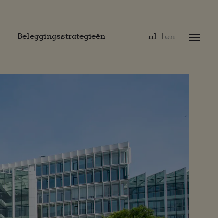
nl
en
Beleggingsstrategieën