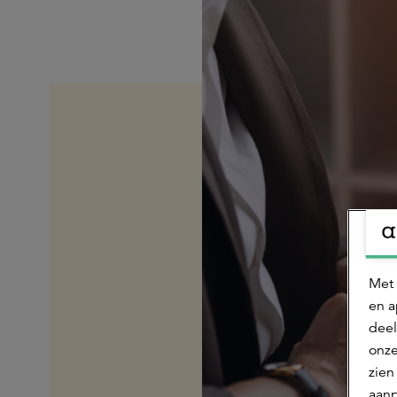
Met 
en a
deel
onze
zien
aanp