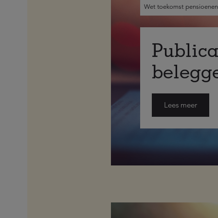
Wet toekomst pensioenen
Publica
belegg
Lees meer