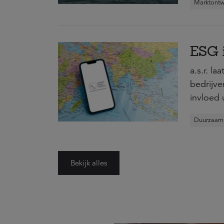
Marktontw
ESG i
a.s.r. l
bedrijve
invloed 
Duurzaam
Bekijk alles