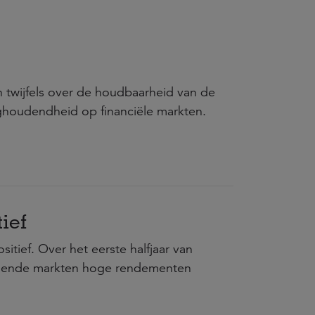
n twijfels over de houdbaarheid van de
ghoudendheid op financiële markten.
tief
itief. Over het eerste halfjaar van
omende markten hoge rendementen