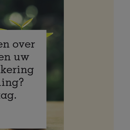
en over
nen uw
kering
ling?
aag.