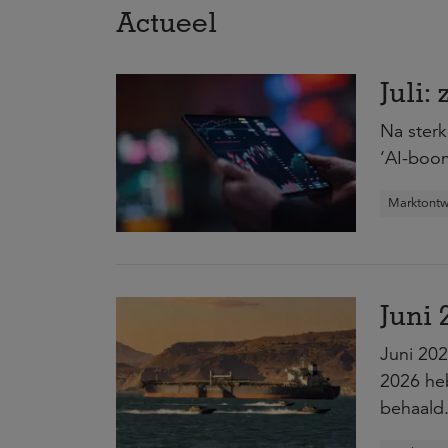
Actueel
Juli:
Na sterk
‘AI-boom
Marktontw
Juni 
Juni 202
2026 he
behaald