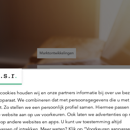
Marktontwikkelingen
Wij volgen de
ontwikkelingen 
cookies houden wij en onze partners informatie bij over uw be
pparaat. We combineren dat met persoonsgegevens die u met
wereldeconomie
t. Zo stellen we een persoonlijk profiel samen. Hiermee passen 
financiële mark
 website aan op uw voorkeuren. Ook laten we advertenties op
 op andere websites en apps. U kunt uw toestemming altijd
nauwgezet.
assen of intrekken. Meer weten? Klik op “Voorkeuren aanpasse