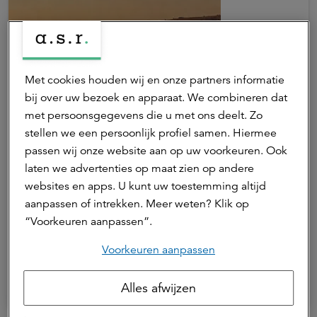
Met cookies houden wij en onze partners informatie
bij over uw bezoek en apparaat. We combineren dat
met persoonsgegevens die u met ons deelt. Zo
stellen we een persoonlijk profiel samen. Hiermee
06 juli 2026 | 1 min. leestijd
passen wij onze website aan op uw voorkeuren. Ook
Juni 2026: beleggingsklimaat blijft
laten we advertenties op maat zien op andere
positief
websites en apps. U kunt uw toestemming altijd
aanpassen of intrekken. Meer weten? Klik op
“Voorkeuren aanpassen”.
Juni 2026 verliep voor zowel aandelen- als
Marktontwikkelingen
obligatiebeleggers positief. Over het eerste halfjaar
Voorkeuren aanpassen
van 2026 hebben vooral beleggers in Aziatische
Iwan Peters
aandelen en opkomende markten hoge rendementen
Senior beleggingsstrateeg
Alles afwijzen
behaald.