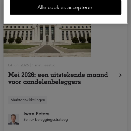
Alle cookies accepteren
04 juni 2026 | 1 min. leestijd
Mei 2026: een uitstekende maand
voor aandelenbeleggers
Mei 2026 was een uitstekende maand in een toch al
Marktontwikkelingen
bijzonder jaar voor aandelenbeleggers. Japanse
aandelen en opkomende markten en Europese en
Iwan Peters
Amerikaanse aandelen boekten winst.
Senior beleggingsstrateeg