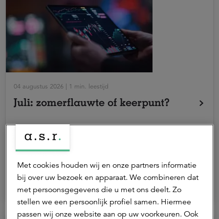
04 augustus 2026 | 1 min. leestijd
Juli: zomerflauwte of keerpunt?
Na sterke koersstijgingen in het eerste halfjaar van
Marktontwikkelingen
2026 zorgden twijfels over de houdbaarheid van de
Met cookies houden wij en onze partners informatie
‘AI-boom’ en het conflict in het Midden-Oosten voor
Iwan Peters
bij over uw bezoek en apparaat. We combineren dat
meer terughoudendheid op financiële markten.
Senior beleggingsstrateeg
met persoonsgegevens die u met ons deelt. Zo
stellen we een persoonlijk profiel samen. Hiermee
passen wij onze website aan op uw voorkeuren. Ook