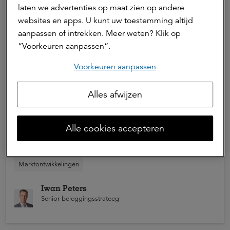
laten we advertenties op maat zien op andere
websites en apps. U kunt uw toestemming altijd
aanpassen of intrekken. Meer weten? Klik op
“Voorkeuren aanpassen”.
Voorkeuren aanpassen
Alles afwijzen
06 juli 2026 | 1 min. leestijd
Juni 2026: beleggingsklimaat blijft
Alle cookies accepteren
positief
Juni 2026 verliep voor zowel aandelen- als
Marktontwikkelingen
obligatiebeleggers positief. Over het eerste halfjaar
van 2026 hebben vooral beleggers in Aziatische
Iwan Peters
aandelen en opkomende markten hoge rendementen
Senior beleggingsstrateeg
behaald.