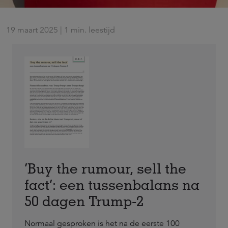
19 maart 2025 | 1 min. leestijd
‘Buy the rumour, sell the
fact’: een tussenbalans na
50 dagen Trump-2
Normaal gesproken is het na de eerste 100