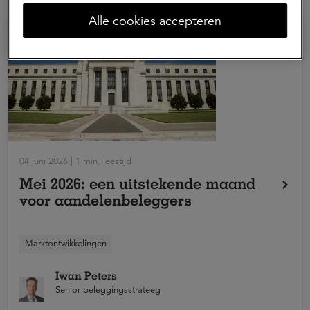
Alle cookies accepteren
04 juni 2026 | 1 min. leestijd
Mei 2026: een uitstekende maand
voor aandelenbeleggers
Mei 2026 was een uitstekende maand in een toch al
Marktontwikkelingen
bijzonder jaar voor aandelenbeleggers. Japanse
aandelen en opkomende markten en Europese en
Iwan Peters
Amerikaanse aandelen boekten winst.
Senior beleggingsstrateeg