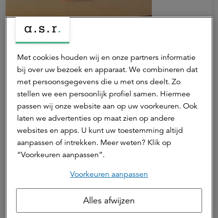
Met cookies houden wij en onze partners informatie
bij over uw bezoek en apparaat. We combineren dat
met persoonsgegevens die u met ons deelt. Zo
stellen we een persoonlijk profiel samen. Hiermee
06 juli 2026 | 1 min. leestijd
passen wij onze website aan op uw voorkeuren. Ook
Juni 2026: beleggingsklimaat blijft
laten we advertenties op maat zien op andere
positief
websites en apps. U kunt uw toestemming altijd
aanpassen of intrekken. Meer weten? Klik op
“Voorkeuren aanpassen”.
Juni 2026 verliep voor zowel aandelen- als
Marktontwikkelingen
obligatiebeleggers positief. Over het eerste halfjaar
Voorkeuren aanpassen
van 2026 hebben vooral beleggers in Aziatische
Iwan Peters
aandelen en opkomende markten hoge rendementen
Senior beleggingsstrateeg
Alles afwijzen
behaald.