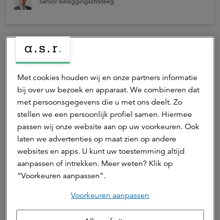
meer terughoudendheid op financiële markten.
Senior beleggingsstrateeg
Met cookies houden wij en onze partners informatie
bij over uw bezoek en apparaat. We combineren dat
met persoonsgegevens die u met ons deelt. Zo
stellen we een persoonlijk profiel samen. Hiermee
passen wij onze website aan op uw voorkeuren. Ook
laten we advertenties op maat zien op andere
06 juli 2026 | 1 min. leestijd
websites en apps. U kunt uw toestemming altijd
Juni 2026: beleggingsklimaat blijft
aanpassen of intrekken. Meer weten? Klik op
positief
“Voorkeuren aanpassen”.
Voorkeuren aanpassen
Juni 2026 verliep voor zowel aandelen- als
Marktontwikkelingen
obligatiebeleggers positief. Over het eerste halfjaar