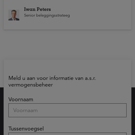
bijzonder jaar voor aandelenbeleggers. Japanse
aandelen en opkomende markten en Europese en
Iwan Peters
Amerikaanse aandelen boekten winst.
Senior beleggingsstrateeg
Meld u aan voor informatie van a.s.r.
vermogensbeheer
Voornaam
Tussenvoegsel