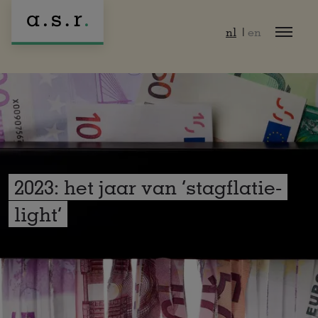
Naar hoofdinhoud
nl
en
2023: het jaar van ‘stagflatie-
light’