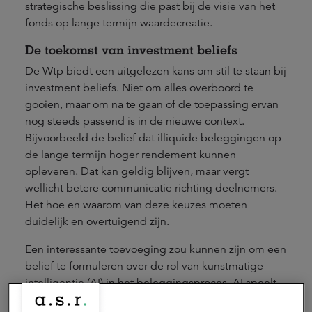
strategische beslissing die past bij de visie van het
fonds op lange termijn waardecreatie.
De toekomst van investment beliefs
De Wtp biedt een uitgelezen kans om stil te staan bij
investment beliefs. Niet om alles overboord te
gooien, maar om na te gaan of de toepassing ervan
nog steeds passend is in de nieuwe context.
Bijvoorbeeld de belief dat illiquide beleggingen op
de lange termijn hoger rendement kunnen
opleveren. Dat kan geldig blijven, maar vergt
wellicht betere communicatie richting deelnemers.
Het hoe en waarom van deze keuzes moeten
duidelijk en overtuigend zijn.
Een interessante toevoeging zou kunnen zijn om een
belief te formuleren over de rol van kunstmatige
intelligentie (AI) in het beleggingsproces. AI speelt
een steeds grotere rol in het analyseren van data en