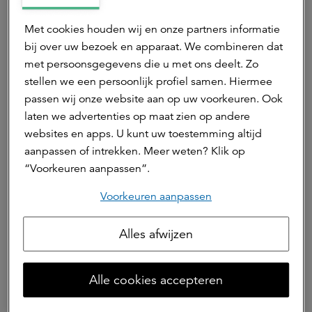
het maken van beleggingsbeslissingen. Door een
investment belief op te nemen over de inzet van AI,
Met cookies houden wij en onze partners informatie
kunnen pensioenfondsen niet alleen profiteren van
bij over uw bezoek en apparaat. We combineren dat
nieuwe technologieën, maar ook transparanter zijn
met persoonsgegevens die u met ons deelt. Zo
over hoe deze technologie wordt gebruikt. Dit helpt
stellen we een persoonlijk profiel samen. Hiermee
om de verwachtingen van deelnemers te managen
passen wij onze website aan op uw voorkeuren. Ook
en hen inzicht te geven in hoe moderne technologie
laten we advertenties op maat zien op andere
bijdraagt aan hun pensioenopbouw. AI kan
websites en apps. U kunt uw toestemming altijd
bijvoorbeeld helpen om risico's sneller te signaleren
aanpassen of intrekken. Meer weten? Klik op
en betere spreiding in de portefeuille te realiseren,
“Voorkeuren aanpassen”.
wat uiteindelijk bijdraagt aan een stabieler
rendement voor de deelnemers.
Voorkeuren aanpassen
Conclusie
Alles afwijzen
De Wtp vraagt pensioenfondsen om na te denken
over hun investment beliefs. De kern hoeft niet te
veranderen, maar de toepassing ervan kan in de
Alle cookies accepteren
nieuwe context andere keuzes vereisen. Het is
belangrijk om deze beliefs opnieuw onder de loep