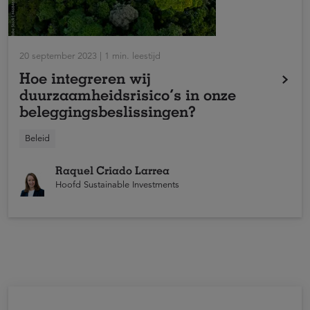
20 september 2023 | 1 min. leestijd
Hoe integreren wij
duurzaamheidsrisico’s in onze
beleggingsbeslissingen?
Met het duurzaamheidsbeleid en de
Beleid
beleggingsstrategie verankert ASR Vermogensbeheer
N.V. (de Beheerder) duurzaamheid in haar
Raquel Criado Larrea
beleggingsproces.
Hoofd Sustainable Investments