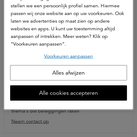
stellen we een persoonlijk profiel samen. Hiermee
Marktontwikkelingen
passen wij onze website aan op uw voorkeuren. Ook
laten we advertenties op maat zien op andere
Deel dit artikel
websites en apps. U kunt uw toestemming altijd
aanpassen of intrekken. Meer weten? Klik op
“Voorkeuren aanpassen”.
Auteur(s)
Voorkeuren aanpassen
Mark Kamerman
Alles afwijzen
Senior Beleggingsstrateeg
Als beleggingsstrateeg richt Mark zich op de
Alle cookies accepteren
analyse van financiële markten vanuit (macro-)
economisch perspectief en analyseert actuele
thema's die beleggingen raken
Neem contact op