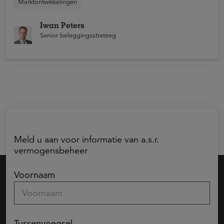
Mei 2026 was een uitstekende maand in een toch al
Marktontwikkelingen
bijzonder jaar voor aandelenbeleggers. Japanse
aandelen en opkomende markten en Europese en
Iwan Peters
Amerikaanse aandelen boekten winst.
Senior beleggingsstrateeg
Meld u aan voor informatie van a.s.r.
vermogensbeheer
Voornaam
Tussenvoegsel