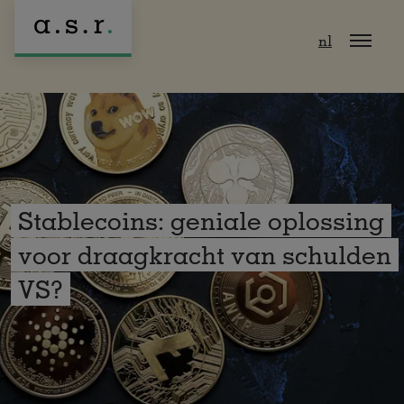
Naar hoofdinhoud
nl
Stablecoins: geniale oplossing
voor draagkracht van schulden
VS?