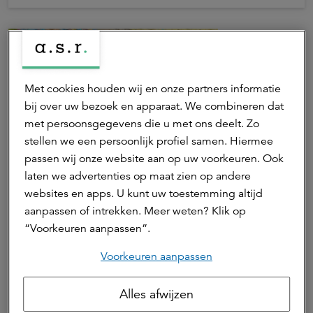
Met cookies houden wij en onze partners informatie
bij over uw bezoek en apparaat. We combineren dat
met persoonsgegevens die u met ons deelt. Zo
stellen we een persoonlijk profiel samen. Hiermee
passen wij onze website aan op uw voorkeuren. Ook
22 juni 2026 | 1 min. leestijd
laten we advertenties op maat zien op andere
websites en apps. U kunt uw toestemming altijd
ESG in de praktijk: science based
aanpassen of intrekken. Meer weten? Klik op
targets
“Voorkeuren aanpassen”.
Voorkeuren aanpassen
a.s.r. laat haar klimaatdoelen valideren door het Science
Duurzaam
Based Targets Initiative (SBTi) en stimuleert bedrijven om
Claar van den Bergh
hetzelfde te doen. SBTi geeft een kader om voortgang te
Alles afwijzen
Active ownership lead
meten en via beleggingen invloed uit te oefenen.