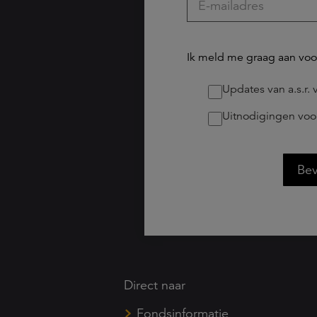
Ik meld me graag aan voo
Updates van a.s.r
Uitnodigingen vo
Bev
Direct naar
Fondsinformatie