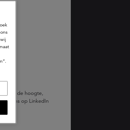
zoek
 ons
wij
 maat
n”.
Blijf op de hoogte,
volg ons op LinkedIn