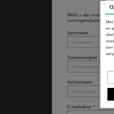
Meld u aan voor informa
vermogensbeheer
Met 
en a
Voornaam
deel
onze
zien
aanp
Tussenvoegsel
Achternaam
E-mailadres