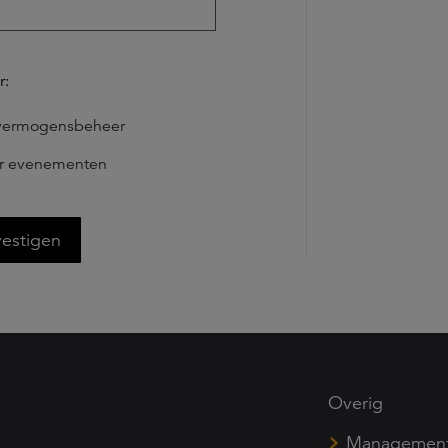
r:
. vermogensbeheer
or evenementen
estigen
Overig
Managemen