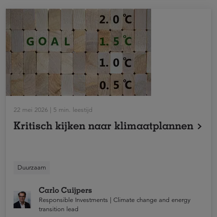
22 mei 2026 | 5 min. leestijd
Kritisch kijken naar klimaatplannen
Het doel van het Klimaatakkoord van Parijs komt
Duurzaam
steeds verder onder druk te staan. Juist daarom is het
belangrijk dat bedrijven kritisch beoordelen of hun
Carlo Cuijpers
klimaatplannen voldoende ambitieus zijn.
Responsible Investments | Climate change and energy
transition lead