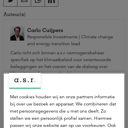
Auteur(s)
Carlo Cuijpers
Responsible Investments | Climate change
and energy transition lead
Carlo richt zich binnen a.s.r. vermogensbeheer
specifiek op het klimaatbeleid voor verantwoorde
beleggingen en het voeren van de dialoog over
klimaatverandering met bedrijven.
Neem contact op
Met cookies houden wij en onze partners informatie
bij over uw bezoek en apparaat. We combineren dat
Meest gelezen
met persoonsgegevens die u met ons deelt. Zo
stellen we een persoonlijk profiel samen. Hiermee
passen wij onze website aan op uw voorkeuren. Ook